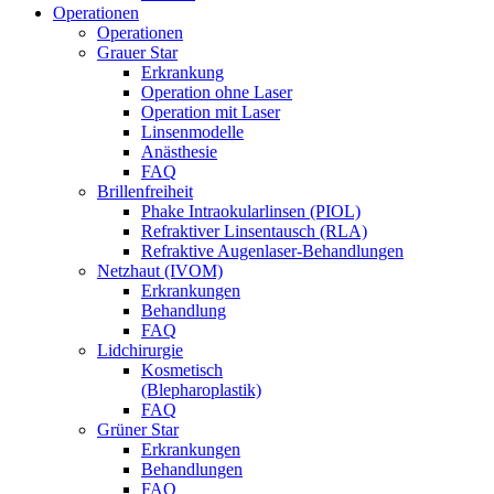
Operationen
Operationen
Grauer Star
Erkrankung
Operation ohne Laser
Operation mit Laser
Linsenmodelle
Anästhesie
FAQ
Brillenfreiheit
Phake Intraokularlinsen (PIOL)
Refraktiver Linsentausch (RLA)
Refraktive Augenlaser-Behandlungen
Netzhaut (IVOM)
Erkrankungen
Behandlung
FAQ
Lidchirurgie
Kosmetisch
(Blepharoplastik)
FAQ
Grüner Star
Erkrankungen
Behandlungen
FAQ