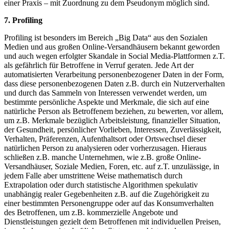
einer Praxis – mit Zuordnung zu dem Pseudonym möglich sind.
7. Profiling
Profiling ist besonders im Bereich „Big Data“ aus den Sozialen
Medien und aus großen Online-Versandhäusern bekannt geworden
und auch wegen erfolgter Skandale in Social Media-Plattformen z.T.
als gefährlich für Betroffene in Verruf geraten. Jede Art der
automatisierten Verarbeitung personenbezogener Daten in der Form,
dass diese personenbezogenen Daten z.B. durch ein Nutzerverhalten
und durch das Sammeln von Interessen verwendet werden, um
bestimmte persönliche Aspekte und Merkmale, die sich auf eine
natürliche Person als Betroffenem beziehen, zu bewerten, vor allem,
um z.B. Merkmale bezüglich Arbeitsleistung, finanzieller Situation,
der Gesundheit, persönlicher Vorlieben, Interessen, Zuverlässigkeit,
Verhalten, Präferenzen, Aufenthaltsort oder Ortswechsel dieser
natürlichen Person zu analysieren oder vorherzusagen. Hieraus
schließen z.B. manche Unternehmen, wie z.B. große Online-
Versandhäuser, Soziale Medien, Foren, etc. auf z.T. unzulässige, in
jedem Falle aber umstrittene Weise mathematisch durch
Extrapolation oder durch statistische Algorithmen spekulativ
unabhängig realer Gegebenheiten z.B. auf die Zugehörigkeit zu
einer bestimmten Personengruppe oder auf das Konsumverhalten
des Betroffenen, um z.B. kommerzielle Angebote und
Dienstleistungen gezielt dem Betroffenen mit individuellen Preisen,