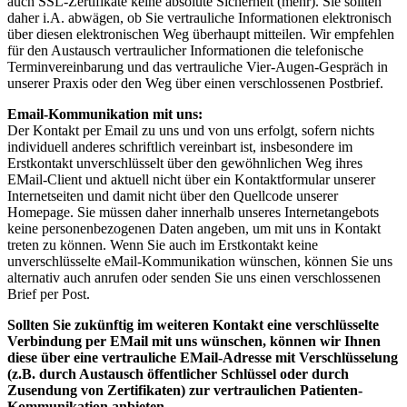
auch SSL-Zertifikate keine absolute Sicherheit (mehr). Sie sollten
daher i.A. abwägen, ob Sie vertrauliche Informationen elektronisch
über diesen elektronischen Weg überhaupt mitteilen. Wir empfehlen
für den Austausch vertraulicher Informationen die telefonische
Terminvereinbarung und das vertrauliche Vier-Augen-Gespräch in
unserer Praxis oder den Weg über einen verschlossenen Postbrief.
Email-Kommunikation mit uns:
Der Kontakt per Email zu uns und von uns erfolgt, sofern nichts
individuell anderes schriftlich vereinbart ist, insbesondere im
Erstkontakt unverschlüsselt über den gewöhnlichen Weg ihres
EMail-Client und aktuell nicht über ein Kontaktformular unserer
Internetseiten und damit nicht über den Quellcode unserer
Homepage. Sie müssen daher innerhalb unseres Internetangebots
keine personenbezogenen Daten angeben, um mit uns in Kontakt
treten zu können. Wenn Sie auch im Erstkontakt keine
unverschlüsselte eMail-Kommunikation wünschen, können Sie uns
alternativ auch anrufen oder senden Sie uns einen verschlossenen
Brief per Post.
Sollten Sie zukünftig im weiteren Kontakt eine verschlüsselte
Verbindung per EMail mit uns wünschen, können wir Ihnen
diese über eine vertrauliche EMail-Adresse mit Verschlüsselung
(z.B. durch Austausch öffentlicher Schlüssel oder durch
Zusendung von Zertifikaten) zur vertraulichen Patienten-
Kommunikation anbieten.