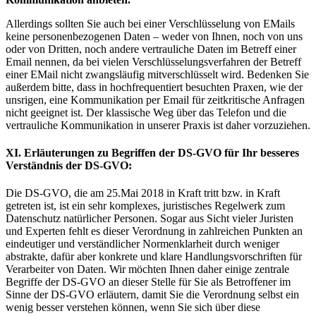
Allerdings sollten Sie auch bei einer Verschlüsselung von EMails
keine personenbezogenen Daten – weder von Ihnen, noch von uns
oder von Dritten, noch andere vertrauliche Daten im Betreff einer
Email nennen, da bei vielen Verschlüsselungsverfahren der Betreff
einer EMail nicht zwangsläufig mitverschlüsselt wird. Bedenken Sie
außerdem bitte, dass in hochfrequentiert besuchten Praxen, wie der
unsrigen, eine Kommunikation per Email für zeitkritische Anfragen
nicht geeignet ist. Der klassische Weg über das Telefon und die
vertrauliche Kommunikation in unserer Praxis ist daher vorzuziehen.
XI. Erläuterungen zu Begriffen der DS-GVO für Ihr besseres
Verständnis der DS-GVO:
Die DS-GVO, die am 25.Mai 2018 in Kraft tritt bzw. in Kraft
getreten ist, ist ein sehr komplexes, juristisches Regelwerk zum
Datenschutz natürlicher Personen. Sogar aus Sicht vieler Juristen
und Experten fehlt es dieser Verordnung in zahlreichen Punkten an
eindeutiger und verständlicher Normenklarheit durch weniger
abstrakte, dafür aber konkrete und klare Handlungsvorschriften für
Verarbeiter von Daten. Wir möchten Ihnen daher einige zentrale
Begriffe der DS-GVO an dieser Stelle für Sie als Betroffener im
Sinne der DS-GVO erläutern, damit Sie die Verordnung selbst ein
wenig besser verstehen können, wenn Sie sich über diese