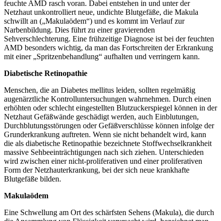
feuchte AMD rasch voran. Dabei entstehen in und unter der
Netzhaut unkontrolliert neue, undichte Blutgefäße, die Makula
schwillt an („Makulaödem“) und es kommt im Verlauf zur
Narbenbildung. Dies führt zu einer gravierenden
Sehverschlechterung. Eine frühzeitige Diagnose ist bei der feuchten
AMD besonders wichtig, da man das Fortschreiten der Erkrankung
mit einer „Spritzenbehandlung“ aufhalten und verringern kann.
Diabetische Retinopathie
Menschen, die an Diabetes mellitus leiden, sollten regelmäßig
augenärztliche Kontrolluntersuchungen wahrnehmen. Durch einen
erhöhten oder schlecht eingestellten Blutzuckerspiegel können in der
Netzhaut Gefäßwände geschädigt werden, auch Einblutungen,
Durchblutungsstörungen oder Gefäßverschlüsse können infolge der
Grunderkrankung auftreten. Wenn sie nicht behandelt wird, kann
die als diabetische Retinopathie bezeichnete Stoffwechselkrankheit
massive Sehbeeinträchtigungen nach sich ziehen. Unterschieden
wird zwischen einer nicht-proliferativen und einer proliferativen
Form der Netzhauterkrankung, bei der sich neue krankhafte
Blutgefäße bilden.
Makulaödem
Eine Schwellung am Ort des schärfsten Sehens (Makula), die durch