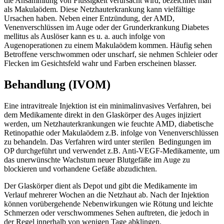
die Ansammlung von Flüssigkeit verursacht wird, bezeichnet man
als Makulaödem. Diese Netzhauterkrankung kann vielfältige
Ursachen haben. Neben einer Entzündung, der AMD,
Venenverschlüssen im Auge oder der Grunderkrankung Diabetes
mellitus als Auslöser kann es u. a. auch infolge von
Augenoperationen zu einem Makulaödem kommen. Häufig sehen
Betroffene verschwommen oder unscharf, sie nehmen Schleier oder
Flecken im Gesichtsfeld wahr und Farben erscheinen blasser.
Behandlung (IVOM)
Eine intravitreale Injektion ist ein minimalinvasives Verfahren, bei
dem Medikamente direkt in den Glaskörper des Auges injiziert
werden, um Netzhauterkrankungen wie feuchte AMD, diabetische
Retinopathie oder Makulaödem z.B. infolge von Venenverschlüssen
zu behandeln. Das Verfahren wird unter sterilen Bedingungen im
OP durchgeführt und verwendet z.B. Anti-VEGF-Medikamente, um
das unerwünschte Wachstum neuer Blutgefäße im Auge zu
blockieren und vorhandene Gefäße abzudichten.
Der Glaskörper dient als Depot und gibt die Medikamente im
Verlauf mehrerer Wochen an die Netzhaut ab. Nach der Injektion
können vorübergehende Nebenwirkungen wie Rötung und leichte
Schmerzen oder verschwommenes Sehen auftreten, die jedoch in
der Regel innerhalb von wenigen Tage abklingen.