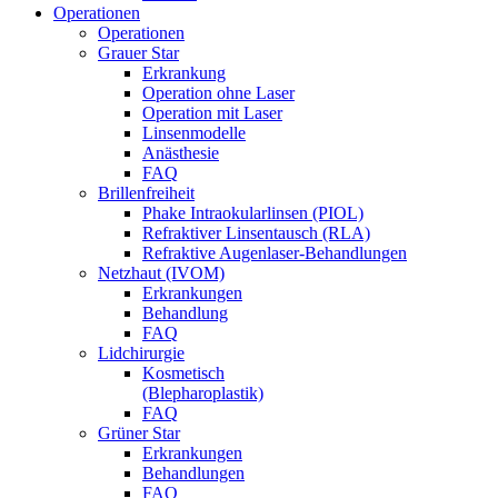
Operationen
Operationen
Grauer Star
Erkrankung
Operation ohne Laser
Operation mit Laser
Linsenmodelle
Anästhesie
FAQ
Brillenfreiheit
Phake Intraokularlinsen (PIOL)
Refraktiver Linsentausch (RLA)
Refraktive Augenlaser-Behandlungen
Netzhaut (IVOM)
Erkrankungen
Behandlung
FAQ
Lidchirurgie
Kosmetisch
(Blepharoplastik)
FAQ
Grüner Star
Erkrankungen
Behandlungen
FAQ